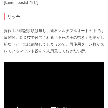
[kanren postid=”81″]
リッチ
操作面の特記事項は無し。新石マルチフルオートの中では
最難関。ＯＤ技で付与される「不死の王の招き」を剥がし
損なうと一気に崩壊してしまうので、再使用ターン数がズ
レている
マウント役を２人用意
しておきたい所。