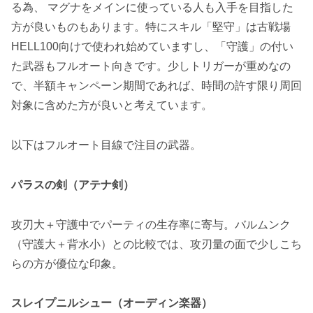
る為、 マグナをメインに使っている人も入手を目指した
方が良いものもあります。特にスキル「
堅守
」は古戦場
HELL100向けで使われ始めていますし、「
守護
」の付い
た武器もフルオート向きです。少しトリガーが重めなの
で、
半額キャンペーン期間であれば、時間の許す限り周回
対象に含めた方が良いと考えています。
以下はフルオート目線で注目の武器。
パラスの剣（アテナ剣）
攻刃大＋守護中でパーティの生存率に寄与。
バルムンク
（守護大＋背水小）との比較では、攻刃量の面で少しこち
らの方が優位な印象。
スレイプニルシュー（オーディン楽器）