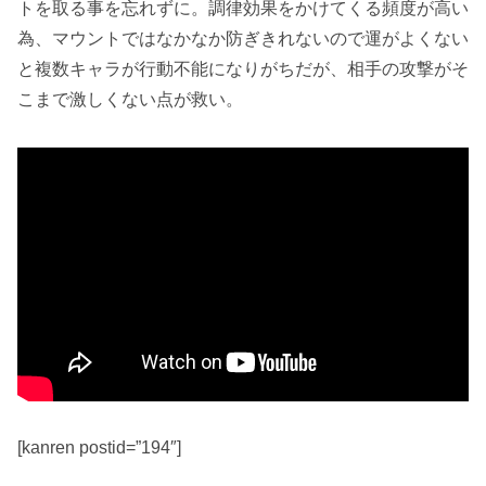
トを取る
事を忘れずに。調律効果をかけてくる頻度が高い
為、
マウントではなかなか防ぎきれない
ので運がよくない
と複数キャラが行動不能になりがちだが、相手の攻撃がそ
こまで激しくない点が救い。
[kanren postid=”194″]