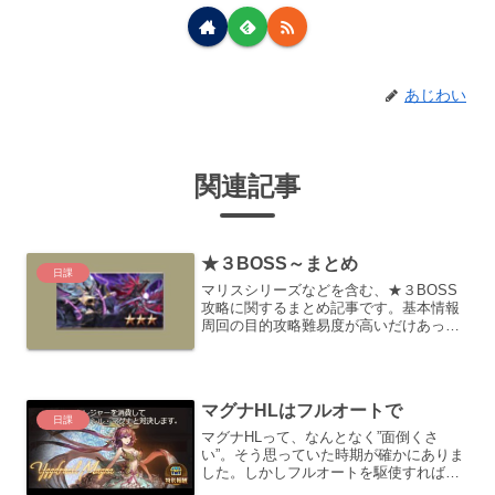
あじわい
関連記事
★３BOSS～まとめ
日課
マリスシリーズなどを含む、★３BOSS
攻略に関するまとめ記事です。基本情報
周回の目的攻略難易度が高いだけあっ
て、ドロップ武器に有用な物が多い上
に、複数本の編成を要求するパターンが
散見されることから、ひたすら周回する
ことになります。また、この...
マグナHLはフルオートで
日課
マグナHLって、なんとなく”面倒くさ
い”。そう思っていた時期が確かにありま
した。しかしフルオートを駆使すれば勝
手に倒しておいてくれるわけですから、