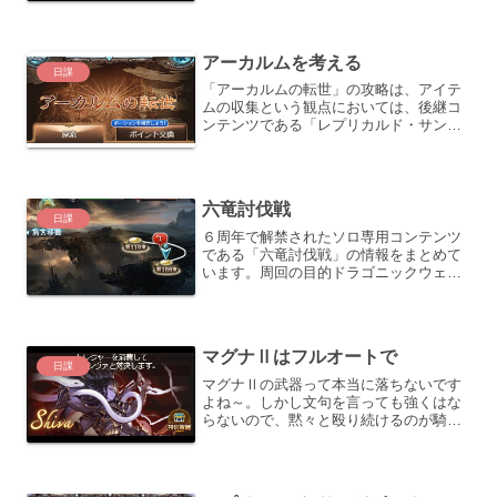
これは周回しないと勿体ない！
※2023/04/10：マグナHL Proが実装され
た事で、周回編...
アーカルムを考える
日課
「アーカルムの転世」の攻略は、アイテ
ムの収集という観点においては、後継コ
ンテンツである「レプリカルド・サンド
ボックス」の方が回数制限が無い点で
も、ドロップ率でも優遇されている関係
上、週間ミッションの「７回クリア」の
為にコツコツ消化する対象と...
六竜討伐戦
日課
６周年で解禁されたソロ専用コンテンツ
である「六竜討伐戦」の情報をまとめて
います。周回の目的ドラゴニックウェポ
ンの５凸素材を回収する事が目的になり
ます。（５凸時に１５個消費）対象素材
のドロップは、１回につき大体２個なの
で（上振れしない限り）７...
マグナⅡはフルオートで
日課
マグナⅡの武器って本当に落ちないです
よね～。しかし文句を言っても強くはな
らないので、黙々と殴り続けるのが騎空
士の定め。今日も頑張ってマグナⅡを殴
っていきますよ！マグナⅡの基本情報周
回する理由さて、マグナⅡは武器のドロ
ップ狙いはもちろんの事、...