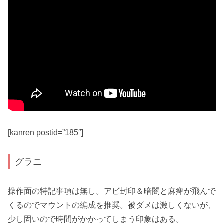
[kanren postid=”185″]
グラニ
操作面の特記事項は無し。
アビ封印＆暗闇
と
麻痺
が飛んで
くるので
マウント
の編成を推奨。被ダメは激しくないが、
少し固いので時間がかかってしまう印象はある。