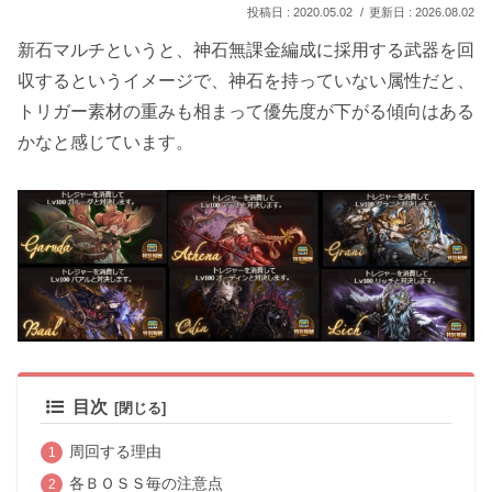
2020.05.02
2026.08.02
新石マルチというと、
神石無課金編成に採用する武器を回
収する
というイメージで、神石を持っていない属性だと、
トリガー素材の重みも相まって優先度が下がる傾向はある
かなと感じています。
目次
周回する理由
各ＢＯＳＳ毎の注意点