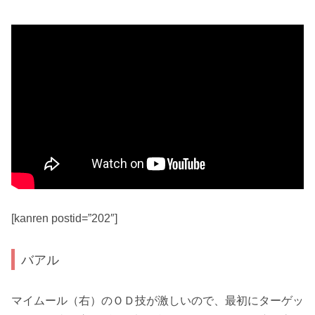
[kanren postid=”202″]
バアル
マイムール（右）
のＯＤ技が激しいので、
最初にターゲッ