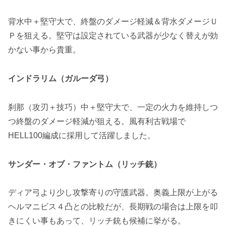
背水中＋堅守大で、終盤のダメージ軽減＆背水ダメージＵ
Ｐを狙える。
堅守は設定されている武器が少なく
替えが効
かない事から貴重。
インドラリム（ガルーダ弓）
刹那（攻刃＋技巧）中＋堅守大で、一定の火力を維持しつ
つ終盤のダメージ軽減が狙える。風有利古戦場で
HELL100編成に採用して活躍しました。
サンダー・オブ・ファントム（リッチ銃）
ディア弓より少し攻撃寄りの守護武器。奥義上限が上がる
ヘルマニビス
４凸との比較だが、長期戦の場合は上限を叩
きにくい事もあって、リッチ銃も候補に挙がる。