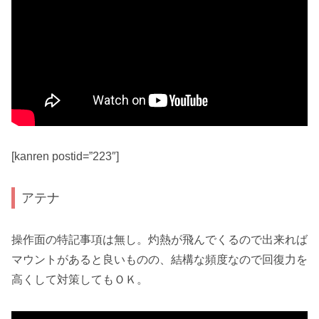
[kanren postid=”223″]
アテナ
操作面の特記事項は無し。
灼熱
が飛んでくるので出来れば
マウント
があると良いものの、結構な頻度なので回復力を
高くして対策してもＯＫ。