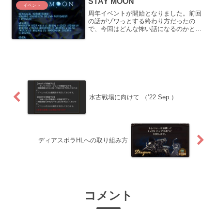
STAY MOON
イベント
周年イベントが開始となりました。前回
の話がゾワっとする終わり方だったの
で、今回はどんな怖い話になるのかと思
ったら、思いのほかスポコンでしたね。
(2021/3/4 追記) 第２部のデモプレイを追
加しました。※編成は第１部の時と同じ
です(202...
水古戦場に向けて （’22 Sep.）
ディアスポラHLへの取り組み方
コメント