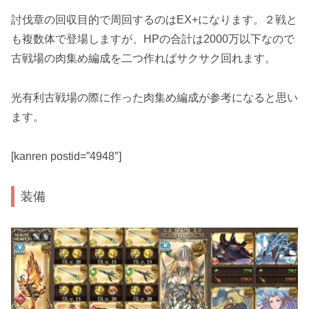
討伐章の回収目的で周回するのはEX+になります。２戦と
も複数体で登場しますが、HPの合計は2000万以下なので
古戦場の肉集め編成を二つ作ればサクサク回れます。
光有利古戦場の際に作った肉集め編成が参考になると思い
ます。
[kanren postid=”4948″]
装備