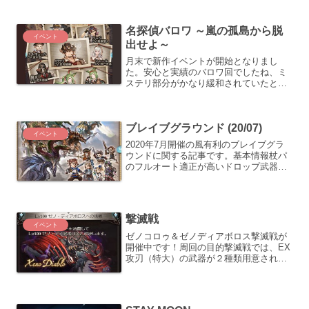
します。 もちろん全部回収出来れば良い
訳ですが、時間...
名探偵バロワ ～嵐の孤島から脱
イベント
出せよ～
月末で新作イベントが開始となりまし
た。安心と実績のバロワ回でしたね、ミ
ステリ部分がかなり緩和されていたとい
うか皆無だったので、私個人としては楽
ができたなという感想。戦貨ガチャ型イ
ベントの進め方戦貨ガチャ型イベントに
ブレイブグラウンド (20/07)
ついては、ひたすら箱を掘っ...
イベント
2020年7月開催の風有利のブレイブグラ
ウンドに関する記事です。基本情報杖パ
のフルオート適正が高いドロップ武器
「ゴライコウ」が復刻しましたので、１
本は確保しておきたいですね。今回追加
された土の槍「剱嶽」は、奥義効果に追
加ダメージがある為、槍...
撃滅戦
イベント
ゼノコロゥ＆ゼノディアボロス撃滅戦が
開催中です！周回の目的撃滅戦では、EX
攻刃（特大）の武器が２種類用意されて
いる為、これらの収集が最初の目標とな
ります。EX武器としては、更に上位の武
器としてアストラルウェポンが実装され
ましたが、入手難易度...