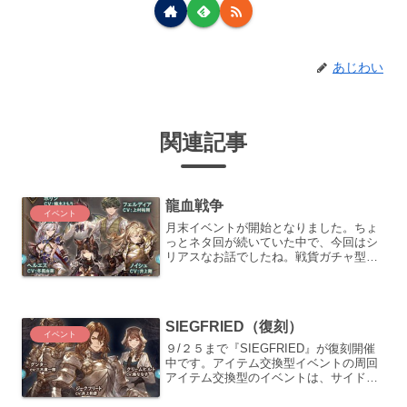
あじわい
関連記事
龍血戦争
イベント
月末イベントが開始となりました。ちょ
っとネタ回が続いていた中で、今回はシ
リアスなお話でしたね。戦貨ガチャ型イ
ベントの進め方戦貨ガチャ型イベントに
ついては、ひたすら箱を掘って宝晶石が
ラインナップされている２０箱まで掘る
と一応のゴールとなります...
SIEGFRIED（復刻）
イベント
９/２５まで『SIEGFRIED』が復刻開催
中です。アイテム交換型イベントの周回
アイテム交換型のイベントは、サイドス
トーリーと同様にドロップアイテムを一
定数集める事で、所望のアイテムと交換