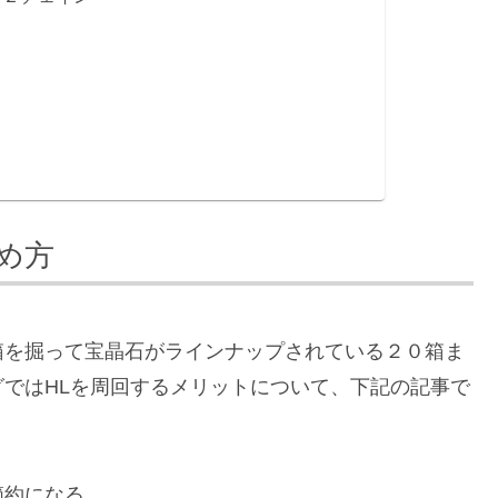
め方
箱を掘って
宝晶石がラインナップされている２０箱ま
グではHLを周回するメリットについて、下記の記事で
節約になる
。