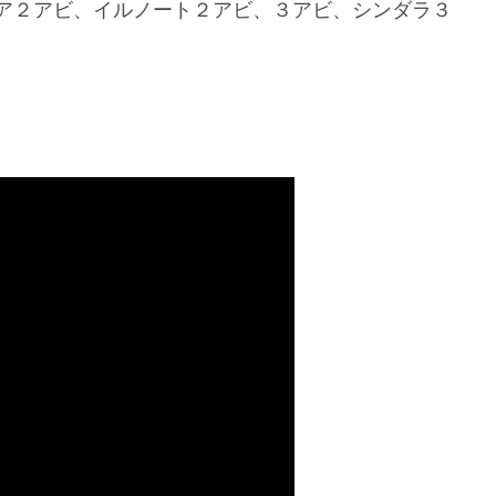
ア２アビ、イルノート２アビ、３アビ、シンダラ３