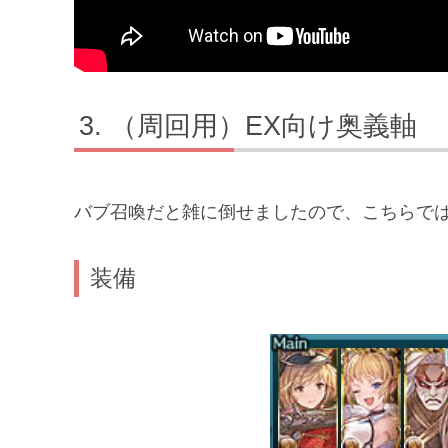
（周回用）EX向け奥義軸
バブ召喚だと雑に倒せましたので、こちらで
装備