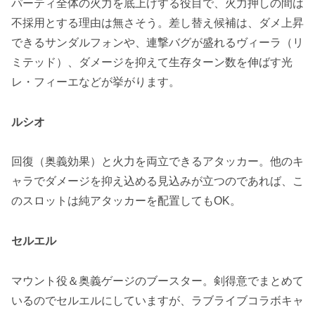
パーティ全体の火力を底上げする役目で、火力押しの間は
不採用とする理由は無さそう。差し替え候補は、ダメ上昇
できる
サンダルフォン
や、連撃バグが盛れる
ヴィーラ（リ
ミテッド）
、ダメージを抑えて生存ターン数を伸ばす
光
レ・フィーエ
などが挙がります。
ルシオ
回復（奥義効果）と火力を両立できるアタッカー。他のキ
ャラでダメージを抑え込める見込みが立つのであれば、こ
のスロットは純アタッカーを配置してもOK。
セルエル
マウント役＆奥義ゲージのブースター。剣得意でまとめて
いるのでセルエルにしていますが、
ラブライブコラボキャ