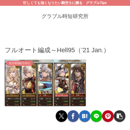
忙しくても強くなりたい騎空士に贈る グラブルTips
グラブル時短研究所
フルオート編成～Hell95（’21 Jan.）
光古戦場(21/01)