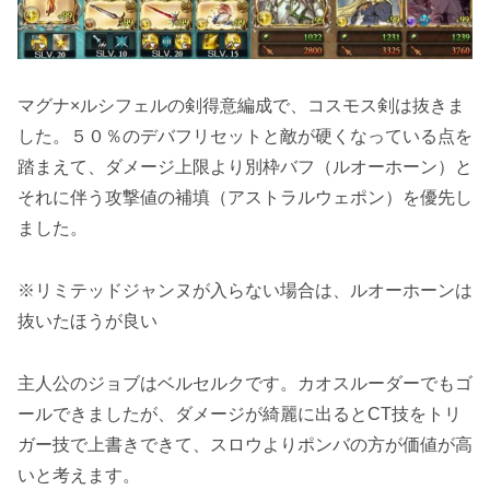
マグナ×ルシフェルの剣得意編成で、コスモス剣は抜きま
した。５０％のデバフリセットと敵が硬くなっている点を
踏まえて、ダメージ上限より
別枠バフ（ルオーホーン）
と
それに伴う
攻撃値の補填（アストラルウェポン）
を優先し
ました。
※リミテッドジャンヌが入らない場合は、ルオーホーンは
抜いたほうが良い
主人公のジョブは
ベルセルク
です。
カオスルーダー
でもゴ
ールできましたが、ダメージが綺麗に出るとCT技をトリ
ガー技で上書きできて、スロウよりポンバの方が価値が高
いと考えます。