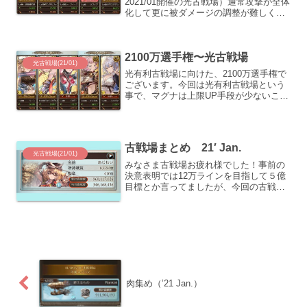
2021/01開催の光古戦場）通常攻撃が全体
化して更に被ダメージの調整が難しくな
っています。トリガーは４か所で５０％
時のデバフリセットは変わらず。HELL95
と比べて、85％で付与される麻痺のター
2100万選手権〜光古戦場
ン...
光古戦場(21/01)
光有利古戦場に向けた、2100万選手権で
ございます。今回は光有利古戦場という
事で、マグナは上限UP手段が少ないこと
もあって、結構苦戦するんじゃないかな
と思っています。ちなみに、ちょうど１
年前の光古戦場は2000万選手権だったの
で、そのまま使...
古戦場まとめ 21′ Jan.
光古戦場(21/01)
みなさま古戦場お疲れ様でした！事前の
決意表明では12万ラインを目指して５億
目標とか言ってましたが、今回の古戦場
も気付けば10億手前まで走ってしまいま
した。半汁の節約とは一体。。。団全体
の勝敗は２勝２敗のイーブンでした。今
回は団内に英雄が誕生...
肉集め（’21 Jan.）