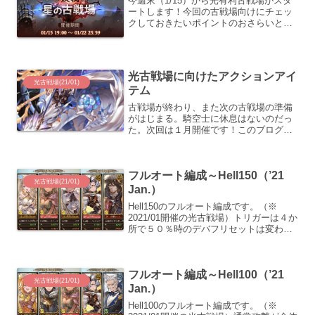
今週末（1/15）から光有利古戦場がスタ
ートします！今回の古戦場向けにチェッ
クしておきたいポイントのおさらいと、
あじわいの目標を書いております。前回
からの変更点今回の変更点は以下の２
つ。戦貨ガチャのリセット対象に「ニュ
ーワールド･クォーツ」...
光古戦場に向けたアクションアイ
光古戦場(21/01)
テム
古戦場が終わり、また次の古戦場の準備
がはじまる。騎空士に休息はないのだっ
た。次回は１月開催です！このブログを
はじめて最初の古戦場が光だったので、
ついに一周しました。これまでと同様
に、まずは現有戦力と伸びしろの確認を
フルオート編成～Hell150（’21
して、具体的なアクションア...
光古戦場(21/01)
Jan.）
Hell150のフルオート編成です。（※
2021/01開催の光古戦場）トリガーは４か
所で５０％時のデバフリセットは変わら
ず。特殊技で付与されるデバフに暗闇が
追加されていますが、麻痺も含めてロン
グレンジのボスに於いて致命的ではない
フルオート編成～Hell100（’21
デバフなの...
光古戦場(21/01)
Jan.）
Hell100のフルオート編成です。（※