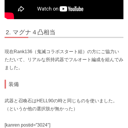
マグナ４凸相当
現在Rank136（鬼滅コラボスタート組）の方にご協力い
ただいて、リアルな所持武器でフルオート編成を組んでみ
ました。
装備
武器と召喚石はHELL90の時と同じものを使いました。
（というか他の選択肢が無かった）
[kanren postid=”3024″]