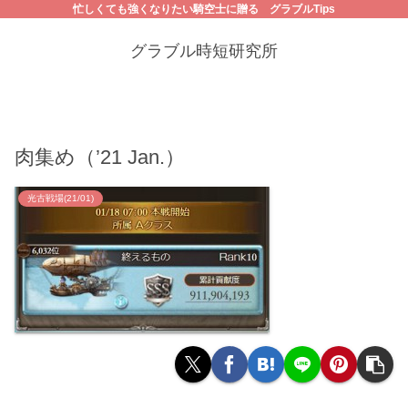
忙しくても強くなりたい騎空士に贈る グラブルTips
グラブル時短研究所
肉集め（’21 Jan.）
光古戦場(21/01)