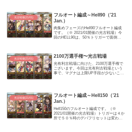
っています。トリガーは４か所で５０％
時のデバフリセットは変わらず。HELL95
と比べて、85％で付与される麻痺のター
フルオート編成～Hell90（’21
ン...
光古戦場(21/01)
Jan.）
肉集めフェーズのHell90フルオート編成
です。（※ 2021/01開催の光古戦場）今
回のHELL90は、50％トリガーで面倒な
バフやデバフが無かったので、奥義軸の
２ターンキル編成を作るハードルが低か
ったですね。２ターンキル編成注意点は
2100万選手権〜光古戦場
１つ...
光古戦場(21/01)
光有利古戦場に向けた、2100万選手権で
ございます。今回は光有利古戦場という
事で、マグナは上限UP手段が少ないこと
もあって、結構苦戦するんじゃないかな
と思っています。ちなみに、ちょうど１
年前の光古戦場は2000万選手権だったの
で、そのまま使...
フルオート編成～Hell150（’21
光古戦場(21/01)
Jan.）
Hell150のフルオート編成です。（※
2021/01開催の光古戦場）トリガーは４か
所で５０％時のデバフリセットは変わら
ず。特殊技で付与されるデバフに暗闇が
追加されていますが、麻痺も含めてロン