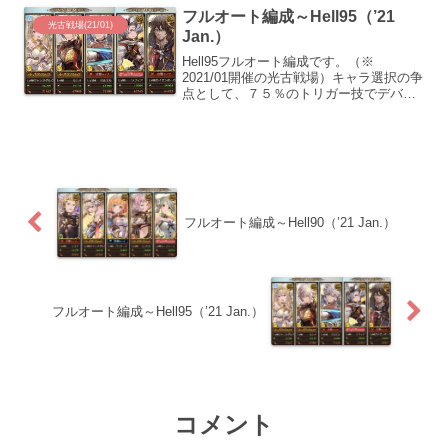
グレンジのボスに於いて致命的ではない
フルオート編成～Hell95（’21
デバフなの...
光古戦場(21/01)
Jan.）
Hell95フルオート編成です。（※
2021/01開催の光古戦場）キャラ選択の争
点として、７５％のトリガー技でデバフ
と麻痺が入ってきます。レ・フィーエの
自動クリアでは麻痺が残ってしまう為、
マウントを１本用意した方が良いです。
また、とにかく...
フルオート編成～Hell90（’21 Jan.）
フルオート編成～Hell95（’21 Jan.）
コメント