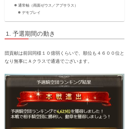
通常軸（両面ゼウス／アプサラス）
デモプレイ
予選期間の動き
団貢献は前回同様１０億弱くらいで、順位も４６００位と
なり無事にＡクラスで通過でございます。