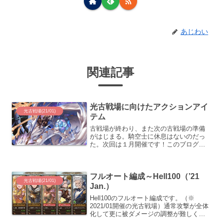
あじわい
関連記事
光古戦場に向けたアクションアイ
光古戦場(21/01)
テム
古戦場が終わり、また次の古戦場の準備
がはじまる。騎空士に休息はないのだっ
た。次回は１月開催です！このブログを
はじめて最初の古戦場が光だったので、
ついに一周しました。これまでと同様
に、まずは現有戦力と伸びしろの確認を
フルオート編成～Hell100（’21
して、具体的なアクションア...
光古戦場(21/01)
Jan.）
Hell100のフルオート編成です。（※
2021/01開催の光古戦場）通常攻撃が全体
化して更に被ダメージの調整が難しくな