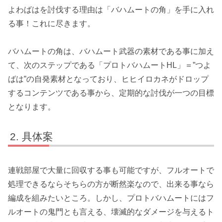
よわばはを討伐する理由は「
バハムートの角
」を手に入れ
る事！これに尽きます。
バハムートの角
は、
バハムート武器の素材
である事に加え
て、次のステップである「
プロトバハムートHL
」＝”つよ
ばは”の自発素材となっており、
ヒヒイロカネ
がドロップ
するコンテンツである事から、定期的な討伐が一つの目標
となります。
具体案
連戦部屋で大量に回収する事も可能ですが、フルオートで
処理できるならそちらの方が断然楽なので、出来る事なら
編成を組みたいところ。しかし、プロトバハムートには
フ
ルオートの鬼門とも言える、壊滅的なダメージを与えるト