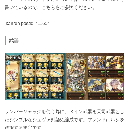
書いているので、こちらもご参照ください。
[kanren postid=”1165″]
武器
ランバージャックを使う為に、
メイン武器を天司武器とし
たシンプルなシュヴァ剣染め
編成
です。フレンドはルシを
選択する想定です。