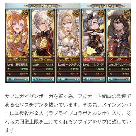
サブに
ガイゼンボーガ
を置く為、フルオート編成の常連で
ある
セワスチアン
を抜いています。その為、メインメンバ
ーに回復役が２人（
ラブライブコラボ
と
ルシオ
）入り、そ
れらの
回復上限を上げてくれる
ソフィア
をサブに残してい
ます。