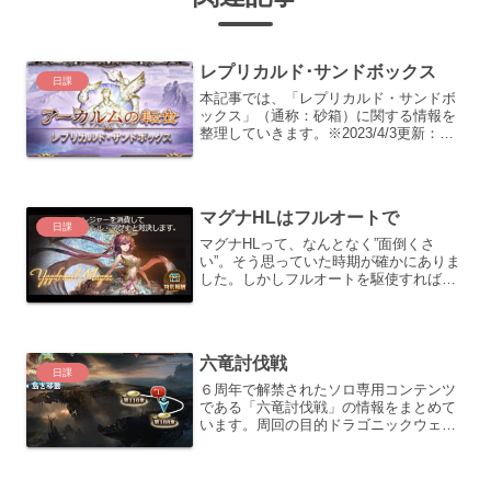
レプリカルド･サンドボックス
日課
本記事では、「レプリカルド・サンドボ
ックス」（通称：砂箱）に関する情報を
整理していきます。※2023/4/3更新：エ
リア・ムンドゥスに関する記述を追加遊
び方「レプリカルド・サンドボックス」
は「アーカルムの転生」と同様、フレン
ド石が設定できな...
マグナHLはフルオートで
日課
マグナHLって、なんとなく”面倒くさ
い”。そう思っていた時期が確かにありま
した。しかしフルオートを駆使すれば勝
手に倒しておいてくれるわけですから、
これは周回しないと勿体ない！
※2023/04/10：マグナHL Proが実装され
た事で、周回編...
六竜討伐戦
日課
６周年で解禁されたソロ専用コンテンツ
である「六竜討伐戦」の情報をまとめて
います。周回の目的ドラゴニックウェポ
ンの５凸素材を回収する事が目的になり
ます。（５凸時に１５個消費）対象素材
のドロップは、１回につき大体２個なの