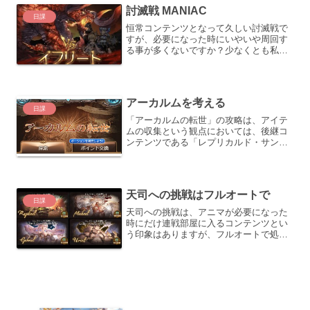
で（上振れしない限り）７...
討滅戦 MANIAC
日課
恒常コンテンツとなって久しい討滅戦で
すが、必要になった時にいやいや周回す
る事が多くないですか？少なくとも私は
そうでした。※2023/03/10：討滅戦Proが
実装された事で、周回編成を作成する必
要がなくなりました討滅戦をやる理由討
滅戦を日課...
アーカルムを考える
日課
「アーカルムの転世」の攻略は、アイテ
ムの収集という観点においては、後継コ
ンテンツである「レプリカルド・サンド
ボックス」の方が回数制限が無い点で
も、ドロップ率でも優遇されている関係
上、週間ミッションの「７回クリア」の
為にコツコツ消化する対象と...
天司への挑戦はフルオートで
日課
天司への挑戦は、アニマが必要になった
時にだけ連戦部屋に入るコンテンツとい
う印象はありますが、フルオートで処理
できるようになったら、日課に組み込ん
でもよいと思います。周回する理由基本
的な目的は、各天司が対応するアニマの
収集です。天司のアニマは...