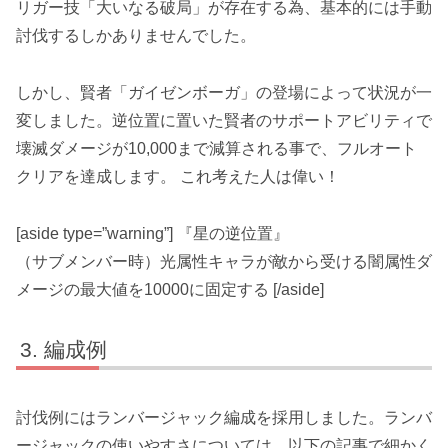
リガー技「大いなる破局」が存在
する為、
基本的には手動
討伐
するしかありませんでした。
しかし、賢者「
ガイゼンボーガ
」の登場によって状況が一
変しました。
逆位置に置いた賢者のサポートアビリティで
壊滅ダメージが10,000まで減算される
事で、フルオート
クリアを達成します。 これ考えた人は偉い！
[aside type=”warning”] 『星の逆位置』
（サブメンバー時）光属性キャラが敵から受ける闇属性ダ
メージの最大値を10000に固定する [/aside]
編成例
討伐例には
ランバージャック編成を採用
しました。ランバ
ージャックの使いやすさについては、以下の記事で細かく