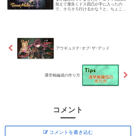
加えて運良くドス四凸が手に入ったの
で、そろそろ行けるかな？と、ちょこち
ょこと試していたらついにクリア出来ま
した。※2021/05/30追記：両面マグナの
編成を追加周回する理由マリスフラグメ
ントの回収も重要...
アウギュステ･オブ･ザ･デッド
通常軸編成の作り方
コメント
コメントを書き込む