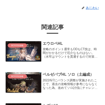
あじわい
関連記事
エウロペHL
BOSS別攻略
攻略のポイント通常もODもCT技は、時
間がかかるだけで厄介なものはない。
（水牢はマウントを貫通するので対策不
要）一番の難関は、他のマグナⅡと比較
して早いタイミング（HP25％）で大ダメ
ージ技「トーラスブライト」が飛んでく
る点。できる限り防御...
ベルゼバブHL ソロ（土編成）
BOSS別攻略
2022/6/7にバランス調整が実施されたこ
とで、過去の攻略情報が参考にならなく
なった為、改めてソロ討伐にチャレンジ
してみました。両面マグナ（ロビンフッ
ド）装備のインフレにより、両面マグナ
でも安定して討伐する事ができました。
主人公のジョブは...