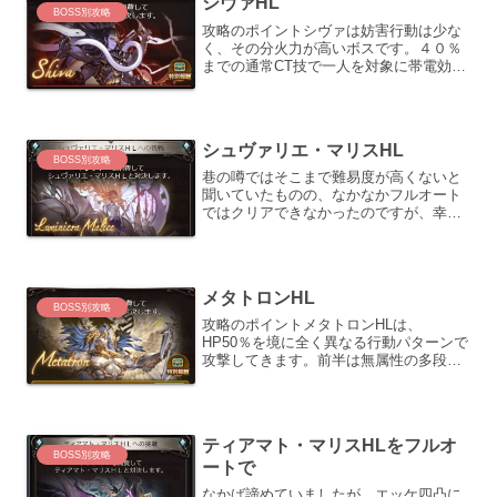
シヴァHL
BOSS別攻略
攻略のポイントシヴァは妨害行動は少な
く、その分火力が高いボスです。４０％
までの通常CT技で一人を対象に帯電効果
を付与してくるので、リリィを編成した
方がスムーズに討伐できます。もう１つ
気を付けた方が良い点として、ラスト
５％のトリガー技「マハー...
シュヴァリエ・マリスHL
BOSS別攻略
巷の噂ではそこまで難易度が高くないと
聞いていたものの、なかなかフルオート
ではクリアできなかったのですが、幸運
にもターニャを引き当てる事が出来た事
によって、なんとか完走に漕ぎつけまし
た。周回する理由シュヴァリエ･マリス
HLでドロップする武器は...
メタトロンHL
BOSS別攻略
攻略のポイントメタトロンHLは、
HP50％を境に全く異なる行動パターンで
攻撃してきます。前半は無属性の多段攻
撃があるため、同じキャラに固めてヒッ
トする事故をある程度回避すべく、敵対
心UPの解除と、HPの積み上げが必要で
す。後半は特殊技に全く...
ティアマト・マリスHLをフルオ
BOSS別攻略
ートで
なかば諦めていましたが、エッケ四凸に