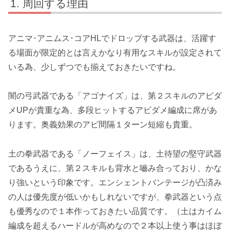
周回する理由
アニマ･アニムス･コアHLでドロップする武器は、活躍す
る場面が限定的とは言えかなり有用なスキルが設定されて
いる為、少しずつでも揃えておきたいですね。
闇の弓武器である「
アゴナイズ
」は、第２スキルのアビダ
メUPが貴重な為、多段ヒットするアビダメ編成に席があ
ります。奥義効果のアビ間隔１ターン短縮も貴重。
土の拳武器である「
ノーフェイス
」は、土待望の堅守武器
であるうえに、第２スキルも背水と嚙み合っており、かな
り強いという印象です。エンシェントバンテージが凸済み
の人は優先度が低いかもしれないですが、拳武器という点
も優秀なので１本作っておきたい品質です。（土はカイム
編成を超えるハードルが高めなので２本以上使う事はほぼ