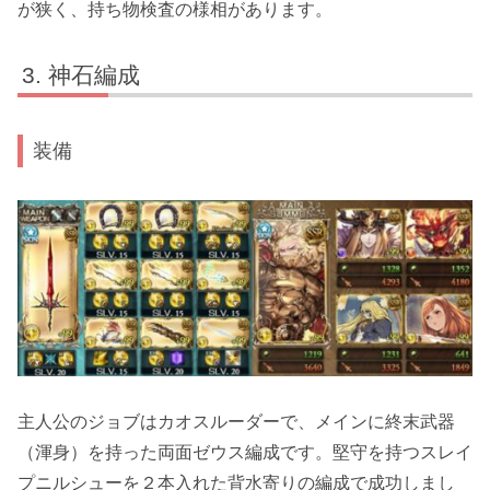
が狭く、持ち物検査の様相があります。
神石編成
装備
主人公のジョブはカオスルーダーで、メインに終末武器
（渾身）
を持った両面ゼウス編成です。堅守を持つ
スレイ
プニルシュー
を２本入れた背水寄りの編成で成功しまし