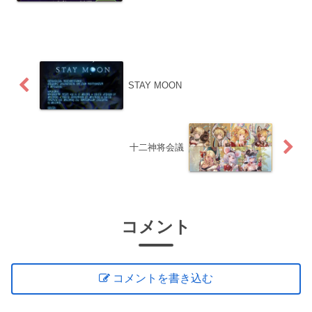
ジ：ケイオスタイド（５０％以降の通常
特殊技） 闇多段ダメージ ：ドゥームデ
イ（５０％以降のO...
STAY MOON
十二神将会議
コメント
コメントを書き込む