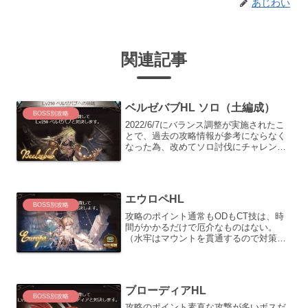
あじわい
関連記事
ベルゼバブHL ソロ（土編成）
BOSS別攻略
2022/6/7にバランス調整が実施されたこ
とで、過去の攻略情報が参考にならなく
なった為、改めてソロ討伐にチャレンジ
してみました。両面マグナ（ロビンフッ
ド）装備のインフレにより、両面マグナ
でも安定して討伐する事ができました。
主人公のジョブは...
エウロペHL
BOSS別攻略
攻略のポイント通常もODもCT技は、時
間がかかるだけで厄介なものはない。
（水牢はマウントを貫通するので対策不
要）一番の難関は、他のマグナⅡと比較
して早いタイミング（HP25％）で大ダメ
ージ技「トーラスブライト」が飛んでく
る点。できる限り防御...
ブローディアHL
BOSS別攻略
攻略のポイント素直な攻撃が多いボスだ