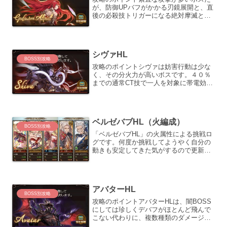
が、防御UPバフがかかる刃鏡展開と、直
後の必殺技トリガーになる絶対摩滅とい
う特殊な状態異常に対策する為に、ディ
スペルとマウントを用意しておくと攻略
がスムーズになる。※ディスペルをタイ
ミングよく当てるのは難...
シヴァHL
BOSS別攻略
攻略のポイントシヴァは妨害行動は少な
く、その分火力が高いボスです。４０％
までの通常CT技で一人を対象に帯電効果
を付与してくるので、リリィを編成した
方がスムーズに討伐できます。もう１つ
気を付けた方が良い点として、ラスト
５％のトリガー技「マハー...
ベルゼバブHL（火編成）
BOSS別攻略
「ベルゼバブHL」の火属性による挑戦ロ
グです。何度か挑戦してようやく自分の
動きも安定してきた気がするので更新。
編成情報装備装備はまだ試行錯誤を繰り
返している最中ですが、なんだかんだガ
ロットをメインに持つようになって少し
楽になりました。アグニ...
アバターHL
BOSS別攻略
攻略のポイントアバターHLは、闇BOSS
にしては珍しくデバフがほとんど飛んで
こない代わりに、複数種類のダメージを
繰り出してきます。 無属性割合ダメー