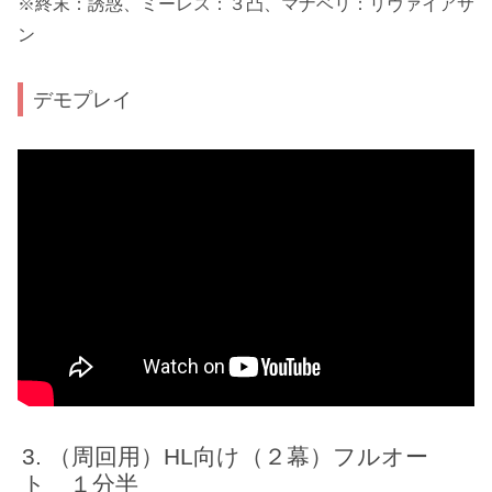
※終末：誘惑、ミーレス：３凸、マナベリ：リヴァイアサ
ン
デモプレイ
（周回用）HL向け（２幕）フルオー
ト １分半