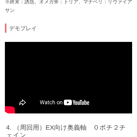
※終末：誘惑、オメガ斧：トリア、マナベリ：リヴァイア
サン
デモプレイ
（周回用）EX向け奥義軸 ０ポチ２チ
ェイン