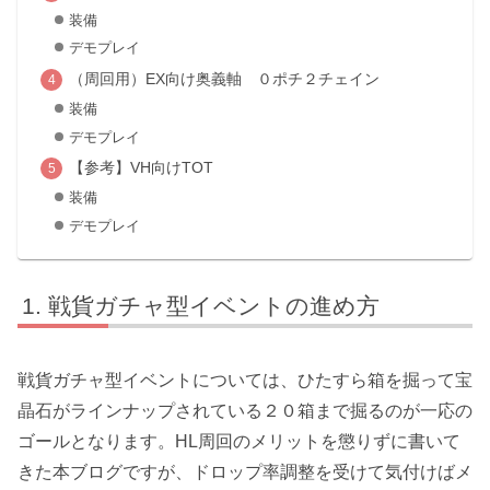
装備
デモプレイ
（周回用）EX向け奥義軸 ０ポチ２チェイン
装備
デモプレイ
【参考】VH向けTOT
装備
デモプレイ
戦貨ガチャ型イベントの進め方
戦貨ガチャ型イベントについては、ひたすら箱を掘って
宝
晶石がラインナップされている２０箱まで掘るのが一応の
ゴール
となります。HL周回のメリットを懲りずに書いて
きた本ブログですが、ドロップ率調整を受けて気付けばメ