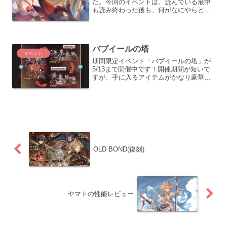
た。今回のイベントは、読んでいる最中
も読み終わった後も、何がなにやらとい
う気持ちでした。何か壮大なフリなの
か、全然関係ないワンショットなお話な
のか。良くも悪くも夏のサラリとしたイ
ベントという事で。戦貨ガチャ...
バブイールの塔
イベント
期間限定イベント「バブイールの塔」が
5/13まで開催中です！開催期間が短いで
すが、手に入るアイテムがかなり豪華な
ので、忘れずに踏破を狙っていきたいと
ころ。今回追加された18層と19層につい
ても、前回の追加分同様に複雑なミッシ
ョンはありません...
OLD BOND(復刻)
ヤマトの性能レビュー