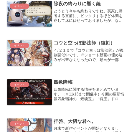
除夜の終わりに響く鐘
（初回討伐報酬だけ回収す...
イベント
とうとう今年も終わりですね。実家に帰
省する直前に、ビックリするほど体調を
崩して床に伏せっておりましたが、なん
とかグラブルがプレイ出来るところまで
回復いたしました。ありがたいそんなバ
タバタした年末ではありますが、紅白で
も観ながらイベントHLを...
コウと空っぽ影法師（復刻）
イベント
４/２１まで『コウと空っぽ影法師』が復
刻開催中です。※ショート動画の埋め込
みが出来なくなったので、動画が一部リ
ンクになっています（対策検討中）アイ
テム交換型イベントの周回アイテム交換
型のイベントは、サイドストーリーと同
様にドロップアイテムを...
四象降臨
イベント
四象降臨に関する情報をまとめていま
す。（※11/13まで開催中）今回の更新情
報四象瑞神の「煌魂玉」「魂玉」ドロッ
プは火/水四象霊晶交換：「久遠の指輪」
の在庫が1個追加目標の設定四象降臨は定
期的に開催されるイベントなので、初心
者から上級者まで...
拝啓、大切な君へ。
イベント
月末で新作イベントが開始となりまし