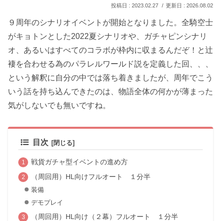
2023.02.27
2026.08.02
９周年のシナリオイベントが開始となりました。全騎空士
がキョトンとした2022夏シナリオや、ガチャピンシナリ
オ、あるいはすべてのコラボが枠内に収まるんだぞ！と辻
褄を合わせる為のパラレルワールド説を定義した回、、、
という解釈に自分の中では落ち着きましたが、周年でこう
いう話を持ち込んできたのは、物語全体の何かが薄まった
気がしないでも無いですね。
目次
戦貨ガチャ型イベントの進め方
（周回用）HL向けフルオート １分半
装備
デモプレイ
（周回用）HL向け（２幕）フルオート １分半