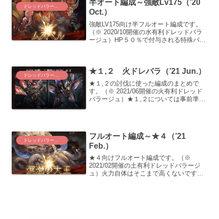
半オート編成～強敵Lv175（’20
ン（フェイトレス）の...
ドレッドバラージュ
Oct.）
強敵LV175向け半フルオート編成です。
（※ 2020/10開催の水有利ドレッドバラ
ージュ）HP５０％で付与される特殊バフ
を、道中に手動で召喚を行う”半オー
ト”での攻略としました。（※完全なフル
オートでの攻略は現実的な時間に終わら
★１,２ 火ドレバラ（’21 Jun.）
ないので諦...
ドレッドバラージュ
★１,２の討伐に使った編成のまとめで
す。（※ 2021/06開催の火有利ドレッド
バラージュ）★１,２については事前準備
がそのままハマったので、下記の編成も
事前記事からの再掲となります。★１
【奥義軸】両面黄龍（アルケミスト）編
成フルオートか...
フルオート編成～★４（’21
ドレッドバラージュ
Feb.）
★４向けフルオート編成です。（※
2021/02開催の土有利ドレッドバラージ
ュ）火力自体はそこまで高くないです
が、OD特殊技のアビリティ封印と、50％
のデバフリセットが相互に作用して速度
を出しにくいボスに仕上がっています。
両面神石（モンク）...