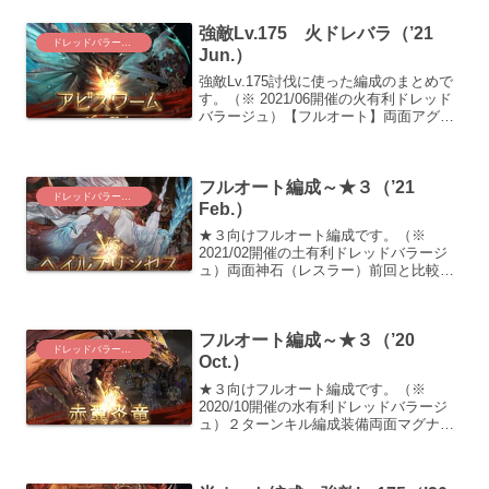
強敵Lv.175 火ドレバラ（’21
ドレッドバラージュ
Jun.）
強敵Lv.175討伐に使った編成のまとめで
す。（※ 2021/06開催の火有利ドレッド
バラージュ）【フルオート】両面アグニ
ス（ランバージャック）一応フルオート
でのソロ討伐デモを作ってますが、後半
の防御バフが相変わらず厄介なので、サ
フルオート編成～★３（’21
ッサと団内...
ドレッドバラージュ
Feb.）
★３向けフルオート編成です。（※
2021/02開催の土有利ドレッドバラージ
ュ）両面神石（レスラー）前回と比較し
てもHPが倍以上になっており、特殊技も
強化されて一気に難易度が跳ね上がりま
した。前回の時は２ターンキル編成で対
フルオート編成～★３（’20
応しましたが、今回...
ドレッドバラージュ
Oct.）
★３向けフルオート編成です。（※
2020/10開催の水有利ドレッドバラージ
ュ）２ターンキル編成装備両面マグナの
必殺編成です。（ちなみに、片面を鰹に
しても問題なく４２００万にとどきまし
た）CWはオメガ刀とアストラルウェポ