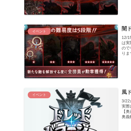
闇ド
イベント
12
は実
ので
りま
風ド
イベント
3/
実際
【奥
奥義