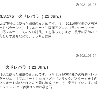
2021.06.25
Lv.175 火ドレバラ（’21 Jun.）
Lv.175討伐に使った編成のまとめです。（※ 2021/06開催の火有利
ッドバラージュ）【フルオート】両面アグニス（ランバージャッ
一応フルオートでのソロ討伐デモを作ってますが、後半の防御バフ
変わらず厄介なので、サッサと団内...
2021.06.24
 火ドレバラ（’21 Jun.）
討伐に使った編成のまとめです。（※ 2021/06開催の火有利ドレッ
ラージュ）【フルオート】両面マグナ（レリックバスター）★３向
フルオート編成とほとんど同じ編成でそこそこ安定しています。編
イシス – ムゲン切腹コンボ武器と石...