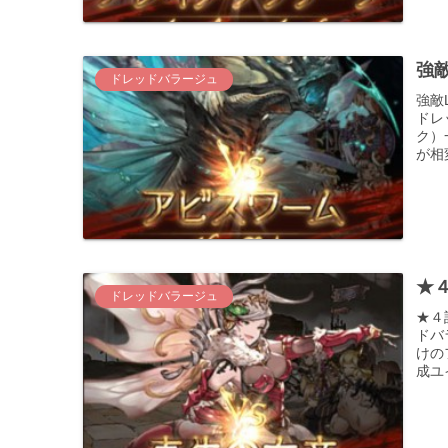
強敵
ドレッドバラージュ
強敵
ドレ
ク）
が相
★４
ドレッドバラージュ
★４
ドバ
けの
成ユ