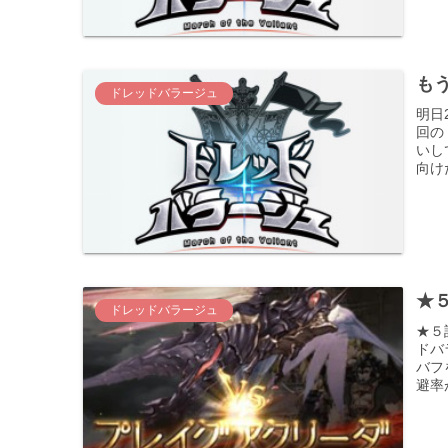
もう
ドレッドバラージュ
明日
回の
いし
向け
★５
ドレッドバラージュ
★５
ドバ
バフ
避率