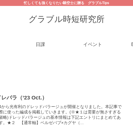
忙しくても強くなりたい騎空士に贈る グラブルTips
グラブル時短研究所
日課
イベント
レバラ（’23 Oct.）
/14から光有利のドレッドバラージュが開催となりました。本記事で
際に使った編成を掲載していきます。(※★１は需要が無さすぎる
省略)ドレッドバラージュの基本情報は下記エントリにまとめてあ
す。★２ 【通常軸】ベルゼバブ×カグヤ（...