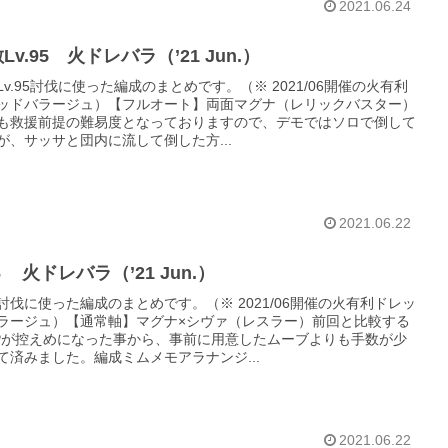
2021.06.24
Lv.95 火ドレバラ（’21 Jun.）
Lv.95討伐に使った編成のまとめです。（※ 2021/06開催の火有利
ッドバラージュ）【フルオート】両面マグナ（レリックバスター）
も救援前提の難易度となっておりますので、デモではソロで倒して
が、サッサと団内に流して倒した方...
2021.06.22
 火ドレバラ（’21 Jun.）
討伐に使った編成のまとめです。（※ 2021/06開催の火有利ドレッ
ラージュ）【通常軸】マグナ×シヴァ（レスラー）前回と比較する
Pが控えめになった事から、事前に用意したムーブよりも手数が少
て済みました。編成ミムメモアラナンジ...
2021.06.22