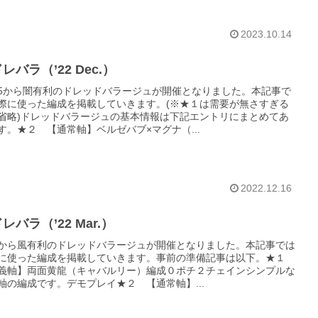
2023.10.14
レバラ（’22 Dec.）
/15から闇有利のドレッドバラージュが開催となりました。本記事で
際に使った編成を掲載していきます。(※★１は需要が無さすぎる
省略)ドレッドバラージュの基本情報は下記エントリにまとめてあ
す。★２ 【通常軸】ベルゼバブ×マグナ（...
2022.12.16
レバラ（’22 Mar.）
22から風有利のドレッドバラージュが開催となりました。本記事では
に使った編成を掲載していきます。事前の準備記事は以下。★１
義軸】両面黄龍（キャバルリー）編成０ポチ２チェインシンプルな
軸の編成です。デモプレイ★２ 【通常軸】...