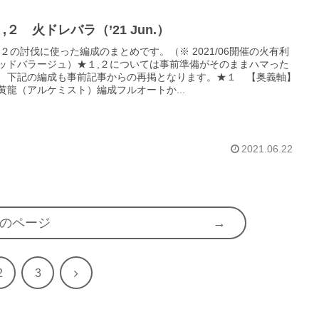
,２ 火ドレバラ（’21 Jun.）
,２の討伐に使った編成のまとめです。（※ 2021/06開催の火有利
ッドバラージュ）★１,２については事前準備がそのままハマった
、下記の編成も事前記事からの再掲となります。★１ 【奥義軸】
黄龍（アルケミスト）編成フルオートか...
2021.06.22
のページ
次
2
3
へ