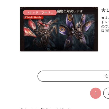
★１
ドレッドバラージュ
★１
ドレ
ので
両面
次
1