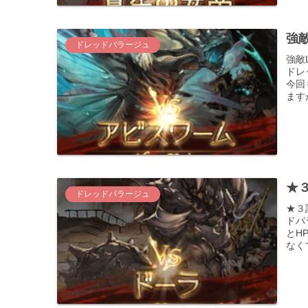
強敵
ドレッドバラージュ
強敵
ドレ
今回
ます
★３
ドレッドバラージュ
★３
ドバ
とH
なく