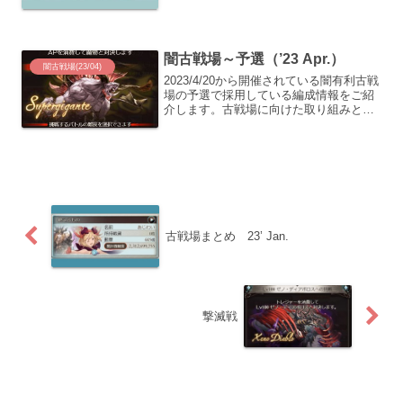
待っていましたね。８万位ボーダーを狙
って調整する事はかなり難しく、先行逃
げ切りへと方針を早々に切り替えまし
た。闇古戦場はヤバイと再確...
闇古戦場～予選（’23 Apr.）
闇古戦場(23/04)
2023/4/20から開催されている闇有利古戦
場の予選で採用している編成情報をご紹
介します。古戦場に向けた取り組みと、
その総括記事は以下。EX+ 攻撃のみ2200
万を出す編成を作成する過程について
は、下記のエントリにまとめてありま
す。装備事...
古戦場まとめ 23’ Jan.
撃滅戦