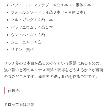
バブ・エル・マンデブ：４凸１本（＋素体２本）
フォールンソード：４凸３本（＋素体２本）
ブルトガング：４凸１本
パラゾニウム：４凸１本
ウン・ハイル：２凸
シューニャ：４凸
リボン：無凸
リッチ斧の２本目を凸るのか？という課題はあるものの、
強い強いと噂のルミナス闇斧の取得をどうするか？が当面
の悩みどころです。新世界の礎は５凸を作る予定です。
召喚石
ドロップ石は割愛