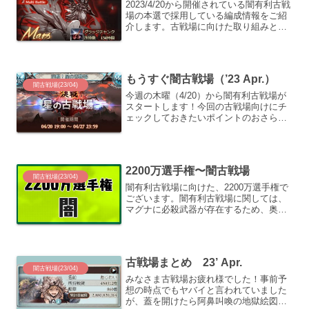
2023/4/20から開催されている闇有利古戦
場の本選で採用している編成情報をご紹
介します。古戦場に向けた取り組みと、
その総括記事は以下。Hell95 フルオー
ト 1分（2ターン）今回は早々に１ター
ン〆は諦めました。装備エレシュキガル
の奥義...
もうすぐ闇古戦場（’23 Apr.）
闇古戦場(23/04)
今週の木曜（4/20）から闇有利古戦場が
スタートします！今回の古戦場向けにチ
ェックしておきたいポイントのおさらい
と、あじわいの目標を書いております。
前回からの変更点戦貨ガチャに「所持戦
貨を全て消費して引く」機能を追加累積
貢献度報酬、討伐章報...
2200万選手権〜闇古戦場
闇古戦場(23/04)
闇有利古戦場に向けた、2200万選手権で
ございます。闇有利古戦場に関しては、
マグナに必殺武器が存在するため、奥義
軸のハードルはそこまで高くない印象で
す。それはそれとして、最強格の十天シ
スが存在する関係で通常軸もかなり捗り
ます。要するに闇が強...
古戦場まとめ 23’ Apr.
闇古戦場(23/04)
みなさま古戦場お疲れ様でした！事前予
想の時点でもヤバイと言われていました
が、蓋を開けたら阿鼻叫喚の地獄絵図が