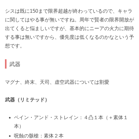
シス
は既に150まで限界超越が終わっているので、キャラ
に関してはやる事が無いですね。周年で賢者の限界開放が
出てくると悩ましいですが、基本的に
ニーア
の火力に期待
する事は無いですから、優先度は低くなるのかなという予
想です。
武器
マグナ、終末、天司、虚空武器については割愛
武器（リミテッド）
ペイン・アンド・ストレイン：４凸１本（＋素体１
本）
呪蝕の骸槍：素体２本