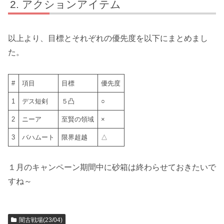
アクションアイテム
以上より、目標とそれぞれの優先度を以下にまとめまし
た。
#
項目
目標
優先度
1
デス短剣
５凸
○
2
ニーア
至賢の領域
×
3
バハムート
限界超越
△
１月のキャンペーン期間中に砂箱は終わらせておきたいで
すね～
闇古戦場(23/04)