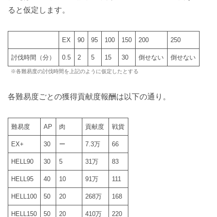
る
と仮定します。
EX
90
95
100
150
200
250
討伐時間（分）
0.5
2
5
15
30
倒せない
倒せない
※各難易度の討伐時間を上記のように仮定したとする
各難易度ごとの獲得貢献度報酬は以下の通り。
難易度
AP
肉
貢献度
戦貨
EX+
30
ー
7.3万
66
HELL90
30
5
31万
83
HELL95
40
10
91万
111
HELL100
50
20
268万
168
HELL150
50
20
410万
220