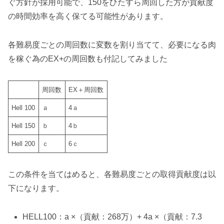
ぐ方針が採用可能で、150をひたすら周回した方が貢献度
の時間効率を高く保てる可能性があります。
各難易度ごとの周回数に変数を割り当てて、必要になる肉
を稼ぐ為のEX+の周回数も付記してみました
周回数
EX＋周回数
Hell 100
ａ
4ａ
Hell 150
ｂ
4ｂ
Hell 200
ｃ
6ｃ
この条件を当てはめると、各難易度ごとの取得貢献度は以
下になります。
HELL100：a ×（貢献：268万）+ 4a ×（貢献：7.3