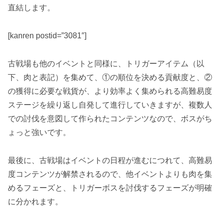
直結します。
[kanren postid=”3081″]
古戦場も他のイベントと同様に、トリガーアイテム（以
下、
肉
と表記）を集めて、①の順位を決める
貢献度
と、②
の獲得に必要な
戦貨
が、より
効率よく集められる
高難易度
ステージを繰り返し自発して進行していきますが、
複数人
での討伐
を意図して作られたコンテンツなので、
ボスがち
ょっと強い
です。
最後に、古戦場はイベントの
日程が進むにつれて、高難易
度コンテンツが解禁
されるので、他イベントよりも
肉を集
めるフェーズ
と、
トリガーボスを討伐するフェーズ
が明確
に分かれます。