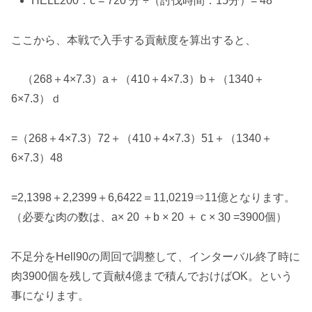
HELL200：c = 720 分 ÷（討伐時間：15分）= 48
ここから、本戦で入手する貢献度を算出すると、
（268＋4×7.3）a＋（410＋4×7.3）b＋（1340＋
6×7.3）ｄ
=（268＋4×7.3）72＋（410＋4×7.3）51＋（1340＋
6×7.3）48
=2,1398＋2,2399＋6,6422＝11,0219⇒
11億
となります。
（必要な肉の数は、a× 20 ＋b × 20 ＋ c × 30 =
3900個
）
不足分をHell90の周回で調整して、インターバル終了時に
肉3900個を残して貢献4億まで積んでおけば
OK。という
事になります。