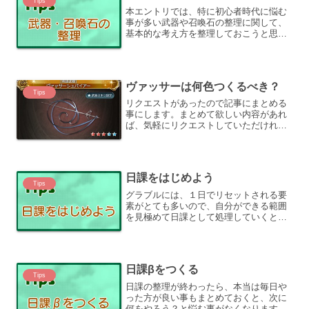
Tips
本エントリでは、特に初心者時代に悩む
事が多い武器や召喚石の整理に関して、
基本的な考え方を整理しておこうと思い
ます。整理の大まかな流れグラブルは仕
様変更や新規コンテンツの追加などによ
って、武器・召喚石の強化に明確な答え
を出しにくい為、序盤にア...
ヴァッサーは何色つくるべき？
Tips
リクエストがあったので記事にまとめる
事にします。まとめて欲しい内容があれ
ば、気軽にリクエストしていただければ
と。さて、今回のお題はこちらクリュサ
オルの英雄武器である「ヴァッサーシュ
パイアー」は全属性で作るべきか？選択
肢を増やすという意味では...
日課をはじめよう
Tips
グラブルには、１日でリセットされる要
素がとても多いので、自分ができる範囲
を見極めて日課として処理していくと効
率が良いです。戦力が整っていない内は
出来る事も少ないですが、これらリセッ
トされる要素は戦力の増強に繋がる物が
多いので、少しずつでもこ...
日課βをつくる
Tips
日課の整理が終わったら、本当は毎日や
った方が良い事もまとめておくと、次に
何をやろう？と悩む事がなくなります。