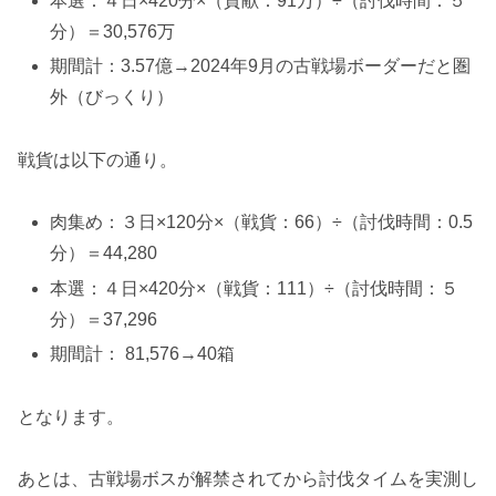
本選：４日×420分×（貢献：91万）÷（討伐時間：５
分）＝30,576万
期間計：3.57億→2024年9月の古戦場ボーダーだと圏
外（びっくり）
戦貨は以下の通り。
肉集め：３日×120分×（戦貨：66）÷（討伐時間：0.5
分）＝44,280
本選：４日×420分×（戦貨：111）÷（討伐時間：５
分）＝37,296
期間計： 81,576→40箱
となります。
あとは、
古戦場ボスが解禁されてから討伐タイムを実測し