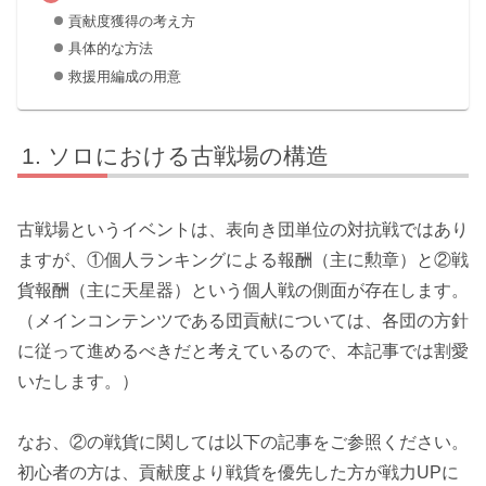
貢献度獲得の考え方
具体的な方法
救援用編成の用意
ソロにおける古戦場の構造
古戦場というイベントは、表向き
団単位の対抗戦
ではあり
ますが、
①個人ランキングによる報酬
（主に
勲章
）と
②戦
貨報酬
（主に
天星器
）という
個人戦の側面が存在
します。
（メインコンテンツである団貢献については、各団の方針
に従って進めるべきだと考えているので、本記事では割愛
いたします。）
なお、②の戦貨に関しては以下の記事をご参照ください。
初心者の方は、貢献度より戦貨を優先した方が戦力UPに