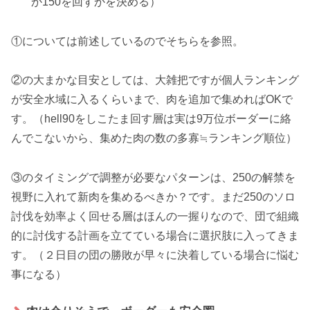
か150を回すかを決める）
①については前述しているのでそちらを参照。
②の大まかな目安としては、大雑把ですが個人ランキング
が安全水域に入るくらいまで、肉を追加で集めればOKで
す。（hell90をしこたま回す層は実は9万位ボーダーに絡
んでこないから、集めた肉の数の多寡≒ランキング順位）
③のタイミングで調整が必要なパターンは、250の解禁を
視野に入れて新肉を集めるべきか？です。まだ250のソロ
討伐を効率よく回せる層はほんの一握りなので、団で組織
的に討伐する計画を立てている場合に選択肢に入ってきま
す。（２日目の団の勝敗が早々に決着している場合に悩む
事になる）