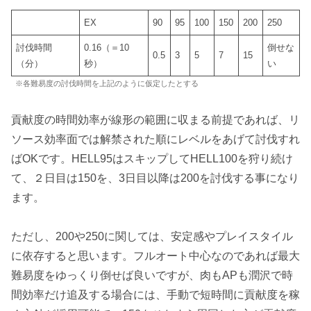
EX
90
95
100
150
200
250
討伐時間
0.16（＝10
倒せな
0.5
3
5
7
15
（分）
秒）
い
※各難易度の討伐時間を上記のように仮定したとする
貢献度の時間効率が線形の範囲に収まる前提であれば、リ
ソース効率面では解禁された順にレベルをあげて討伐すれ
ばOKです。HELL95はスキップしてHELL100を狩り続け
て、２日目は150を、3日目以降は200を討伐する事になり
ます。
ただし、200や250に関しては、安定感やプレイスタイル
に依存すると思います。フルオート中心なのであれば最大
難易度をゆっくり倒せば良いですが、肉もAPも潤沢で時
間効率だけ追及する場合には、手動で短時間に貢献度を稼