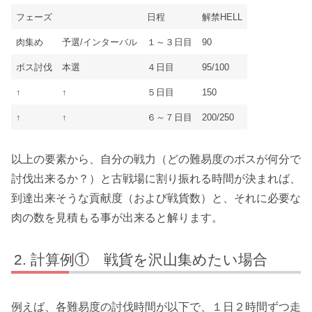
フェーズ
日程
解禁HELL
肉集め
予選/インターバル
１～３日目
90
ボス討伐
本選
４日目
95/100
↑
↑
５日目
150
↑
↑
６～７日目
200/250
以上の要素から、
自分の戦力
（どの難易度のボスが何分で
討伐出来るか？）と
古戦場に割り振れる時間
が決まれば、
到達出来そうな貢献度
（および戦貨数）と、それに
必要な
肉の数
を見積もる事が出来ると解ります。
計算例① 戦貨を沢山集めたい場合
例えば、各難易度の討伐時間が以下で、
１日２時間ずつ走