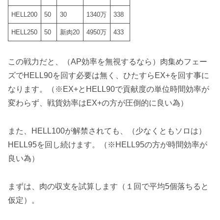
HELL200
50
30
1340万
338
HELL250
50
新肉20
4950万
433
この戦力だと、（AP効率を無視するなら）
肉集めフェー
ズ
でHELL90を回す必要は無く、
ひたすらEX+を回す
事に
なります。（※EX+とHELL90で貢献度の単位時間効率が
変わらず、戦貨効率はEX+の方が圧倒的に良い為）
また、HELL100が解禁されても、（少なくともソロは）
HELL95を回し続けます
。（※HELL95の方が時間効率が
良い為）
まずは、肉の収支を試算します（１回で平均5個落ちると
仮定）。