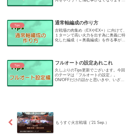
これを日課βと勝手に呼ぶ事にします。
※2022/8/17：一部マルチバトルがフリー
クエスト化した事を受けて修正しました
本当は毎日やり...
通常軸編成の作り方
Tips
古戦場の肉集め（EXやEX+）に向けて、
１ターンで高い火力を出す為に奥義に特
化した編成（＝奥義編成）を作る事が多
いですが、奥義のチェイン数が増えると
俗に硬直と呼ばれるゲーム内処理の遅延
が発生する事から、要求される周回数が
増える一方の古戦場に...
フルオートの設定あれこれ
Tips
久しぶりのTips更新でございます。今回
のテーマは「フルオートの設定」。
ON/OFFだけの話かと思いきや、いざ
「どうやって設定するの？」と聞かれた
時に説明が難しかったので記事にしまし
た。※2023/08/31：設定が廃止された情
報を追加どん...
もうすぐ火古戦場（’21 Sep.）