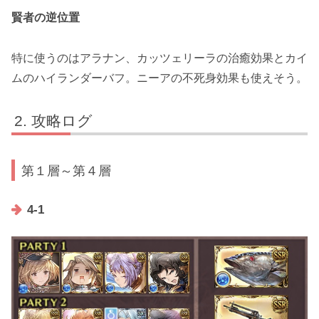
賢者の逆位置
特に使うのは
アラナン
、
カッツェリーラ
の治癒効果と
カイ
ム
のハイランダーバフ。
ニーア
の不死身効果も使えそう。
攻略ログ
第１層～第４層
4-1