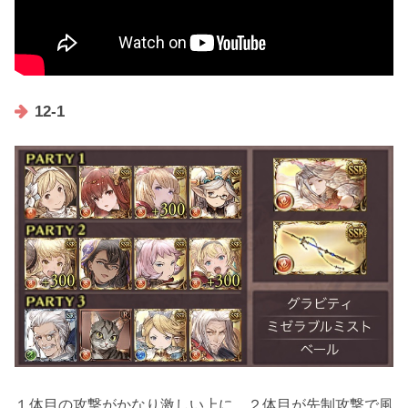
12-1
１体目の攻撃がかなり激しい上に、
２体目が先制攻撃で風