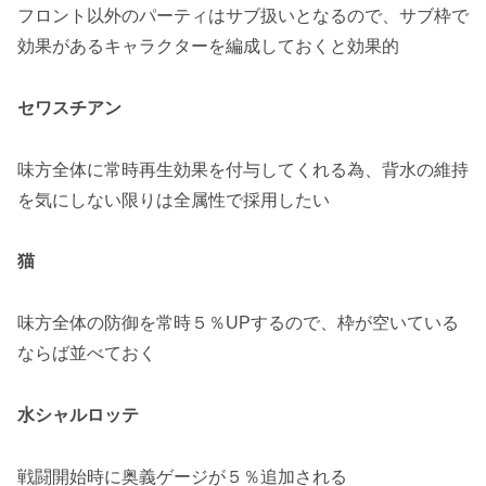
フロント以外のパーティはサブ扱いとなるので、サブ枠で
効果があるキャラクターを編成しておくと効果的
セワスチアン
味方全体に常時
再生効果
を付与してくれる為、背水の維持
を気にしない限りは全属性で採用したい
猫
味方全体の
防御を常時５％UP
するので、枠が空いている
ならば並べておく
水シャルロッテ
戦闘開始時に
奥義ゲージが５％
追加される