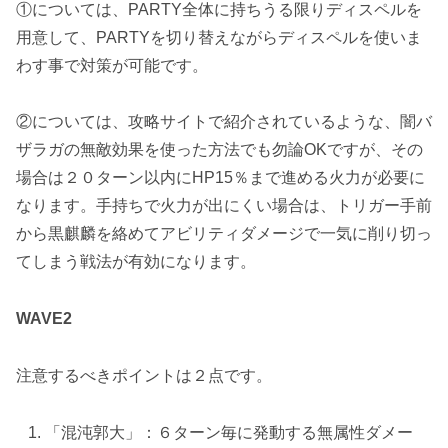
①については、PARTY全体に持ちうる限りディスペルを
用意して、PARTYを切り替えながらディスペルを使いま
わす事で対策が可能です。
②については、攻略サイトで紹介されているような、
闇バ
ザラガの無敵効果を使った方法
でも勿論OKですが、その
場合は２０ターン以内にHP15％まで進める火力が必要に
なります。手持ちで火力が出にくい場合は、
トリガー手前
から黒麒麟を絡めてアビリティダメージで一気に削り切っ
てしまう
戦法が有効になります。
WAVE2
注意するべきポイントは２点です。
「混沌郭大」：６ターン毎に発動する無属性ダメー