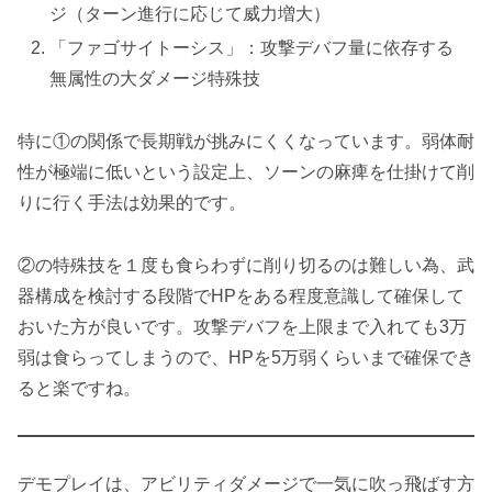
ジ（ターン進行に応じて威力増大）
「ファゴサイトーシス」：攻撃デバフ量に依存する
無属性の大ダメージ特殊技
特に①の関係で長期戦が挑みにくくなっています。弱体耐
性が極端に低いという設定上、ソーンの麻痺を仕掛けて削
りに行く手法は効果的です。
②の特殊技を１度も食らわずに削り切るのは難しい為、武
器構成を検討する段階でHPをある程度意識して確保して
おいた方が良いです。攻撃デバフを上限まで入れても3万
弱は食らってしまうので、HPを5万弱くらいまで確保でき
ると楽ですね。
デモプレイは、アビリティダメージで一気に吹っ飛ばす方