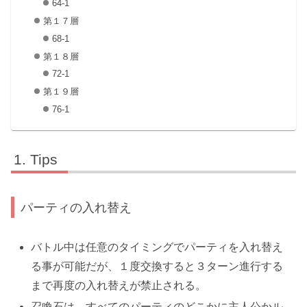
64-1
第１７層
68-1
第１８層
72-1
第１９層
76-1
Tips
パーティの入れ替え
バトル中は任意のタイミングでパーティを入れ替え
る事が可能だが、
１度交換すると３ターン進行する
まで再度の入れ替えが禁止
される。
召喚石は、すべてのパーティのどこかに主人公かル