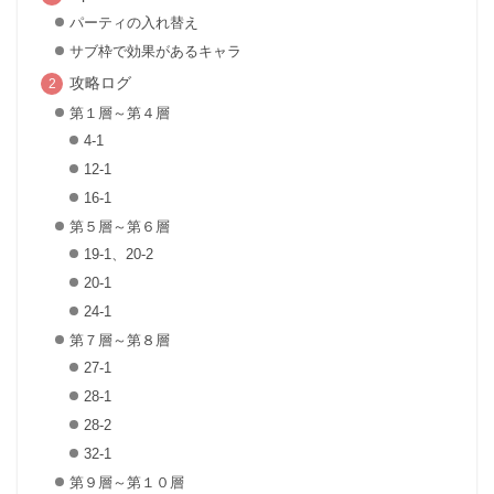
パーティの入れ替え
サブ枠で効果があるキャラ
攻略ログ
第１層～第４層
4-1
12-1
16-1
第５層～第６層
19-1、20-2
20-1
24-1
第７層～第８層
27-1
28-1
28-2
32-1
第９層～第１０層