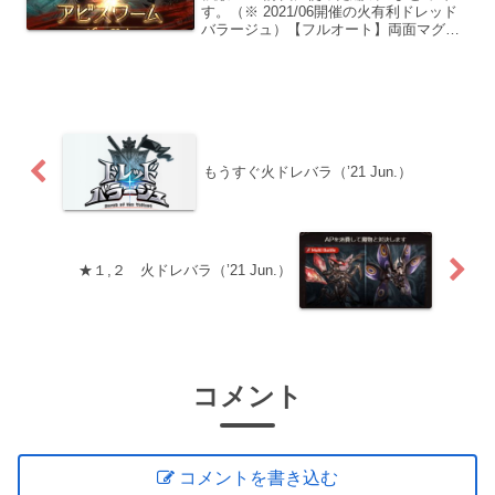
す。（※ 2021/06開催の火有利ドレッド
バラージュ）【フルオート】両面マグナ
（レリックバスター）今回も救援前提の
難易度となっておりますので、デモでは
ソロで倒してますが、サッサと団内に流
して倒した方...
もうすぐ火ドレバラ（’21 Jun.）
★１,２ 火ドレバラ（’21 Jun.）
コメント
コメントを書き込む