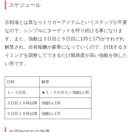
スケジュール
古戦場とは異なりトリガーアイテムというステップが不要
なので、シンプルにターゲットを狩り続ける事になりま
す。また、強敵は３日目と５日目に135と175がそれぞれ
解禁され、自発報酬が豪華になっていくので、討伐するタ
イミングを調整してできるだけ難易度が高い強敵を倒した
い所です。
日程
解禁
１～３日目
★１～５のボス／強敵Lv.95
３日目１９時以降
強敵Lv.135
５日目１９時以降
強敵Lv.175
出現BOSSの強度