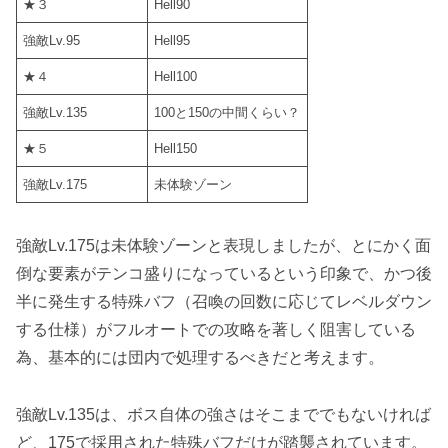
★３
Hell90
強敵Lv.95
Hell95
★４
Hell100
強敵Lv.135
100と150の中間くらい？
★５
Hell150
強敵Lv.175
未体験ゾーン
強敵Lv.175は未体験ゾーンと表現しましたが、とにかく
面
倒な要素がテンコ盛り
になっているという印象で、かつ後
半に発生する
特殊バフ（召喚の回数に応じてレベルダウン
する仕様）
がフルオートでの攻略を著しく阻害している
為、基本的には団内で処理するべきだと考えます。
強敵Lv.135は、ボス自体の強さはそこまででもないければ
ど、175で採用された特殊バフだけが踏襲されています。