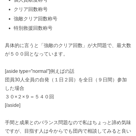
クリア回数称号
強敵クリア回数称号
特別救援回数称号
具体的に言うと「強敵のクリア回数」が大問題で、最大数
が５００回となっています。
[aside type=”normal”]例えばの話
団員30人全員の自発（１日２回）を全日（９日間）参加
した場合
３０×２×９＝５４０回
[/aside]
手間と成果とのバランス問題なので私はちょっと諦め気味
ですが、目指す人は今からでも団内で相談してみると良い