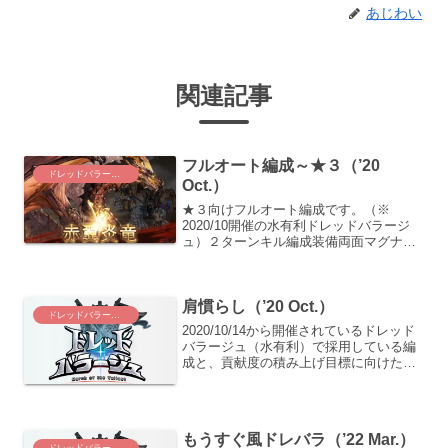
あじわい
関連記事
フルオート編成～★３（’20
ドレッドバラージュ
Oct.）
★３向けフルオート編成です。（※
2020/10開催の水有利ドレッドバラージ
ュ）２ターンキル編成装備両面マグナの
必殺編成です。（ちなみに、片面を鰹に
しても問題なく４２００万にとどきまし
た）CWはオメガ刀とアストラルウェポ
肩慣らし（’20 Oct.）
ン（フェイトレス）の...
ドレッドバラージュ
2020/10/14から開催されているドレッド
バラージュ（水有利）で採用している編
成と、貢献度の積み上げ目標に向けた取
り組み内容をご紹介します。今回は肩慣
らしフェーズのあれこれ。（※肩慣らし
フェーズという名前は勝手に命名したの
で、正式にリリ...
もうすぐ風ドレバラ（’22 Mar.）
ドレッドバラージュ