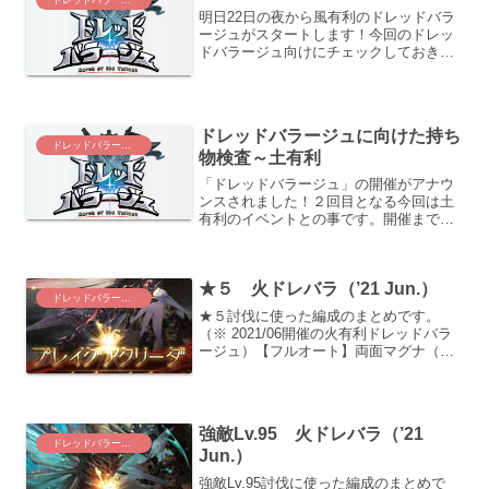
明日22日の夜から風有利のドレッドバラ
ージュがスタートします！今回のドレッ
ドバラージュ向けにチェックしておきた
いポイントをおさらいしておきます。 ド
レッドバラージュの基本的な情報と、目
標報酬に向けた周回方針は以下の記事に
まとめてあります。 ...
ドレッドバラージュに向けた持ち
ドレッドバラージュ
物検査～土有利
「ドレッドバラージュ」の開催がアナウ
ンスされました！２回目となる今回は土
有利のイベントとの事です。開催まで残
すところ１週間なので、現時点の戦力分
析をして短い期間で出来る事の絞り込み
をしようと思います。現有戦力と伸びし
★５ 火ドレバラ（’21 Jun.）
ろキャラ十天：オクトー、...
ドレッドバラージュ
★５討伐に使った編成のまとめです。
（※ 2021/06開催の火有利ドレッドバラ
ージュ）【フルオート】両面マグナ（ロ
ビンフッド）相手の回避バフを無視する
か？対処するか？がポイントになりそう
ですが、結構回避率が高い上に付与され
る頻度も高いため、...
強敵Lv.95 火ドレバラ（’21
ドレッドバラージュ
Jun.）
強敵Lv.95討伐に使った編成のまとめで