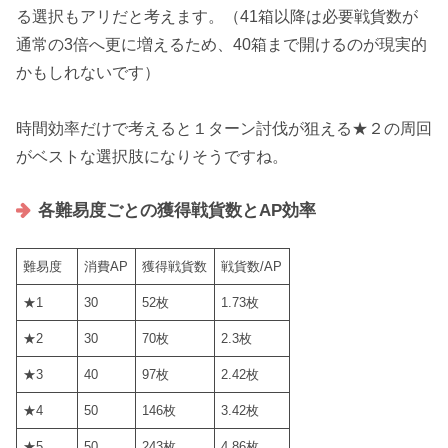
る選択もアリだと考えます。（41箱以降は必要戦貨数が
通常の3倍へ更に増えるため、40箱まで開けるのが現実的
かもしれないです）
時間効率だけで考えると１ターン討伐が狙える★２の周回
がベストな選択肢
になりそうですね。
各難易度ごとの獲得戦貨数とAP効率
難易度
消費AP
獲得戦貨数
戦貨数/AP
★1
30
52枚
1.73枚
★2
30
70枚
2.3枚
★3
40
97枚
2.42枚
★4
50
146枚
3.42枚
★5
50
243枚
4.86枚