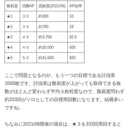
難易度
消費AP
貢献度(2021/06)
AP効率
★1
３０
約300
10
★2
３０
約780
19
★3
４０
約3,700
92.5
★4
４０
約20,000
500
★5
５０
約41,000
820
ここで問題となるのが、もう一つの目標である討伐章
1000枚
です。討伐章は難易度が上がっても取得できる枚
数がほとんど変わらず平均３枚程度なので、
難易度問わず
約333回がソロとしての目標周回数
になります。結構多い
ですね。
ちなみに2021/06開催の場合は、★３を333回周回すると