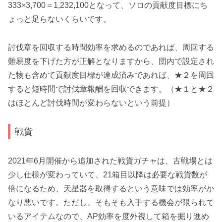
333×3,700＝1,232,100となって、ソロの貢献度目標にち
ょっと足らないくらいです。
討伐章を回収する
時間効率を求めるのであれば、周回する
難易度を下げた方が正解
となりますから、団内で設定され
た物も含めて貢献度目標が達成済みであれば、
★２を周回
すると短時間で討伐章報酬を回収
できます。（★１と★２
はほとんど討伐時間が変わらないという前提）
戦貨
2021年6月開催から追加された戦貨ガチャは、古戦場とは
少し仕様が変わっていて、
21箱目以降は必要な戦貨数が
倍
になるため、天星器を取得するという意味では効率がか
なり悪いです。ただし、そもそも入手する機会が限られて
いるアイテムなので、AP効率を度外視して箱を掘り進め