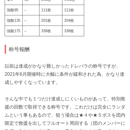
強敵95
–
111枚
111枚
強敵135
–
201枚
204枚
強敵175
–
338枚
338枚
称号報酬
以前は達成がかなり難しかったドレバラの称号ですが、
2021年6月開催時に大幅に条件が緩和された為、かなり達
成しやすくなっています。
そんな中でも１つだけ達成しにくいものがあって、
特別救
援の回数
で取得できる称号です。これだけは完全にランダ
ムという事もあるので、狙う場合は
★４や★５ボスを団内
限定で救援を出してフルオート周回
する（団のメンバーに