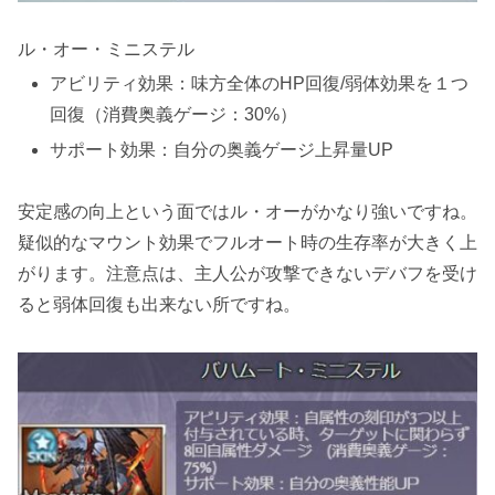
ル・オー・ミニステル
アビリティ効果：味方全体のHP回復/弱体効果を１つ
回復（消費奥義ゲージ：30%）
サポート効果：自分の奥義ゲージ上昇量UP
安定感の向上という面ではル・オーがかなり強いですね。
疑似的なマウント効果でフルオート時の生存率が大きく上
がります。注意点は、
主人公が攻撃できないデバフを受け
ると弱体回復も出来ない
所ですね。