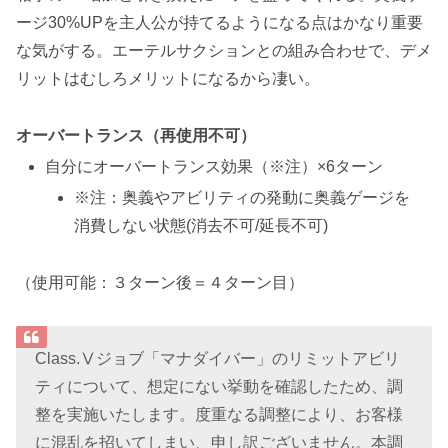
ージ30%UPを主人公が持てる
ようになる点はかなり重要
な気がする。
エーテルサクション
との組み合わせで、デメ
リットはむしろメリットになるから凄い。
オーバートランス
（再使用不可）
自分に
オーバートランス効果
（※注）×6ターン
※注：奥義やアビリティの発動に奥義ゲージを
消費しない状態(消去不可/延長不可)
（使用可能：３ターン後＝４ターン目）
Class.Ⅴジョブ「マナダイバー」のリミットアビリ
ティについて、想定にない挙動を確認したため、調
整を実施いたします。度重なる調整により、お客様
に混乱を招いてしまい、申し訳ございません。本調