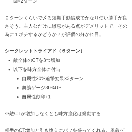
回×2ターン
２ターンくらいで〆る短期手動編成でかなり使い勝手が良
さそう。主人公だけに恩恵がある点がデメリットで、その
為に１ポチするかどうか？が評価の分かれ目。
シークレットトライアド
（６ターン）
敵全体のCTを3つ増加
以下を味方全体に付与
自属性20%追撃効果×3ターン
奥義ゲージ30%UP
自属性刻印+1
※敵CTが増加しなくとも味方強化は発動する
相手のCT増加と引き換えにバフを盛ってくれる。
奥義ゲ