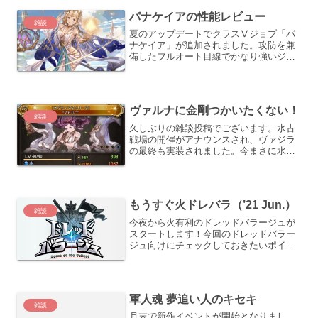
パナケイアの性能レビュー
雑談
夏のアップデートでクラスⅤジョブ「パ
ナケイア」が追加されました。攻防を兼
備したフルオート目線でかなり強いジョ
ブが登場したという印象ですが、できる
事がかなり多いので理解した上で使いこ
なしたいですね。パナケイアの基本情報
ひとまずパナケイアの基本...
ヴァルナに金剛つかいたくない！
雑談
久しぶりの雑談投稿でございます。水古
戦場の開催がアナウンスされ、ヴァジラ
の最終も実装されました。今まさに水編
成談義が盛り上がっているわけですが、
あじわいの現時点のテーマは、タイトル
の通り「ヴァルナ」に金剛晶を使わずに
古戦場を乗り切れないか？...
もうすぐ火ドレバラ（’21 Jun.）
雑談
今夜から火有利のドレッドバラージュが
スタートします！今回のドレッドバラー
ジュ向けにチェックしておきたいポイン
トをおさらいしておきます。前回からの
変更点今回の変更点は以下の２つ。戦貨
ガチャの導入（天星器が配出される見込
み）称号獲得に必要な貢献...
軍人魂 夢追い人のキセキ
雑談
月末で新作イベントが開始となりまし