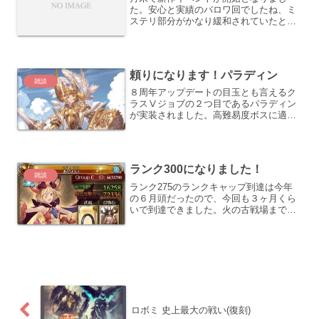
た。安心と実績のバロワ回でしたね、ミ
ステリ部分がかなり緩和されていたとい
うか皆無だったので、私個人としては楽
ができたなという感想。戦貨ガチャ型イ
ベントの進め方戦貨ガチャ型イベントに
ついては、ひたすら箱を掘っ...
頼りになります！パラディン
雑談
８周年アップデートの目玉とも言えるク
ラスⅤジョブの２つ目であるパラディン
が実装されました。高難易度ボスに適正
が高いジョブだと読めますので、取得し
て高難易度マルチに挑戦してみましょ
う！パラディンの基本情報パラディンの
基本情報をまとめておきます...
ランク300になりました！
雑談
ランク275のランクキャップ到達は今年
の６月頭だったので、今回も３ヶ月くら
いで到達できました。火の古戦場までに
間に合えばと思ってコツコツと積み上げ
たものが結実して嬉しいです。とうとう
カンストしちゃいましたね～今後もゆる
ゆると遊んでいきますの...
ロボミ 史上最大の戦い(復刻)