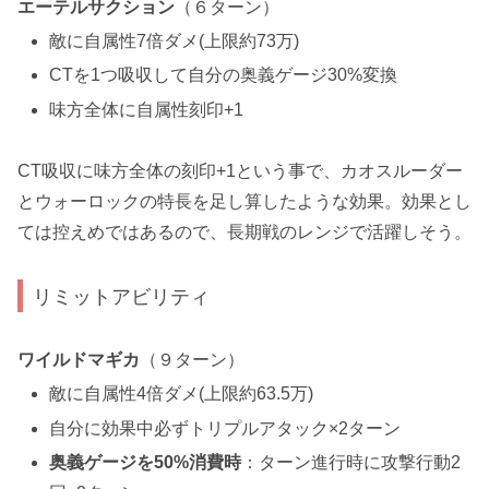
エーテルサクション
（６ターン）
敵に自属性7倍ダメ(上限約73万)
CTを1つ吸収して自分の奥義ゲージ30%変換
味方全体に自属性刻印+1
CT吸収に味方全体の刻印+1という事で、カオスルーダー
とウォーロックの特長を足し算したような効果。効果とし
ては控えめではあるので、長期戦のレンジで活躍しそう。
リミットアビリティ
ワイルドマギカ
（９ターン）
敵に自属性4倍ダメ(上限約63.5万)
自分に効果中必ずトリプルアタック×2ターン
奥義ゲージを50%消費時
：ターン進行時に攻撃行動2