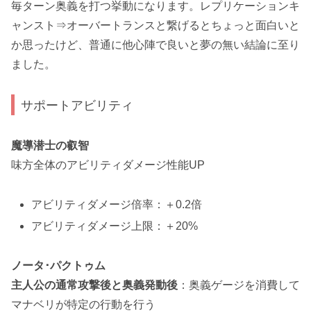
毎ターン奥義を打つ
挙動になります。
レプリケーションキ
ャンスト
⇒
オーバートランス
と繋げるとちょっと面白いと
か思ったけど、普通に
他心陣
で良いと夢の無い結論に至り
ました。
サポートアビリティ
魔導潜士の叡智
味方全体のアビリティダメージ性能UP
アビリティダメージ倍率：＋0.2倍
アビリティダメージ上限：＋20%
ノータ･パクトゥム
主人公の通常攻撃後と奥義発動後
：奥義ゲージを消費して
マナベリ
が特定の行動を行う