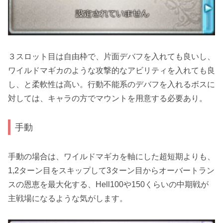
３スロット目は自由枠で、片面デバフを入れても良いし、
ワイルドマギカのような攻撃的なアビリティを入れても良
し、と柔軟性は高い。行動不能系のデバフを入れるボスに
対しては、キャラの方でマウントを用意する必要あり。
手動
手動の場合は、
ワイルドマギカ
を軸にした超短期よりも、
1,2ターン目をスキップして3ターン目から
オーバートラン
ス
の恩恵を最大化する、Hell100や150くらいの中期戦が
主戦場になるような気がします。