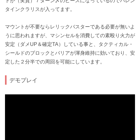
トが（実質）７ターン〆のピースになっているのでバレン
タインクラリスが入ってます。
マウントが不要ならレリックバスターである必要が無い
よ
うに思われますが、マシンセルを消費しての素殴り火力が
安定（ダメUP＆確定TA）している事と、タクティカル・
シールドの
ブロック
と
バリア
が渾身維持に効いており、安
定した２分半での周回を可能にしています。
デモプレイ