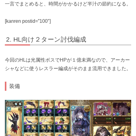
一言でまとめると、時間がかかるけど半汁の節約になる。
[kanren postid=”100″]
HL向け２ターン討伐編成
今回のHLは光属性ボスでHPが１億未満なので、アーカー
シャなどに使うレスラー編成がそのまま流用できました。
装備