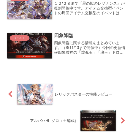
１２/２８まで『星の獣のレゾナンス』が
復刻開催中です。アイテム交換型イベン
トの周回アイテム交換型のイベントは、
サイドストーリーと同様にドロップアイ
テムを一定数集める事で、所望のアイテ
ムと交換します。 もちろん全部回収出来
れば良い訳ですが、時...
四象降臨
イベント
四象降臨に関する情報をまとめていま
す。（※11/13まで開催中）今回の更新情
報四象瑞神の「煌魂玉」「魂玉」ドロッ
プは火/水四象霊晶交換：「久遠の指輪」
の在庫が1個追加目標の設定四象降臨は定
期的に開催されるイベントなので、初心
者から上級者まで...
レリックバスターの性能レビュー
アルバハHL ソロ（土編成）