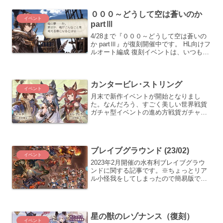
知識なくても楽しめるものなんだろう
０００～どうして空は蒼いのか
か？！と改めて読んだら、ハ...
イベント
partⅢ
4/28まで『０００～どうして空は蒼いの
か partⅢ』が復刻開催中です。 HL向けフ
ルオート編成 復刻イベントは、いつもア
イテム交換型なのですが、今回は戦貨ガ
チャ形式で開催。というわけで、恒例の
HLフルオート編成のご紹介。戦貨ガチャ
カンタービレ･ストリング
型イベ...
イベント
月末で新作イベントが開始となりまし
た。なんだろう、すごく美しい世界戦貨
ガチャ型イベントの進め方戦貨ガチャ型
イベントについては、ひたすら箱を掘っ
て宝晶石がラインナップされている２０
箱まで掘るのが一応のゴールとなりま
す。HL周回のメリットを懲り...
ブレイブグラウンド (23/02)
イベント
2023年2月開催の水有利ブレイブグラウ
ンドに関する記事です。※ちょっとリア
ル小怪我をしてしまったので簡易版です
基本情報毎度恒例で、討伐章報酬につい
ては、100枚の「SSRレア確定チケッ
ト」までは必ず取りたいところ。武器に
ついては、アビダメ...
星の獣のレゾナンス（復刻）
イベント