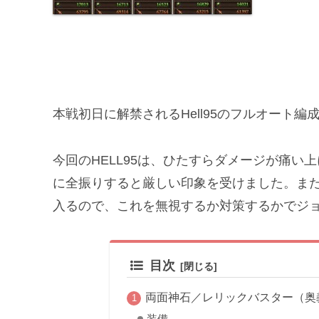
本戦初日に解禁されるHell95のフルオート編成
今回のHELL95は、ひたすらダメージが痛
に全振りすると厳しい印象を受けました。ま
入るので、これを無視するか対策するかでジ
目次
両面神石／レリックバスター（奥義
装備