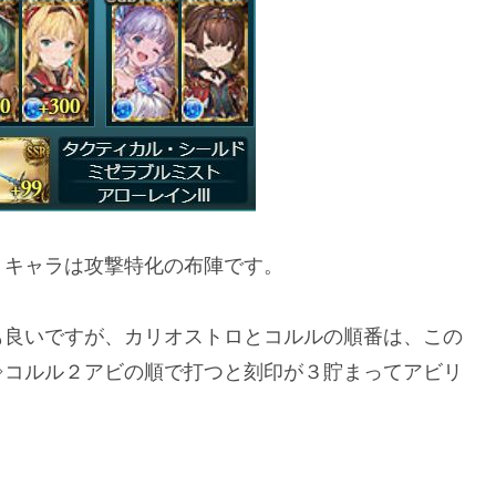
、キャラは攻撃特化の布陣です。
も良いですが、
カリオストロ
と
コルル
の順番は、この
⇒コルル２アビの順で打つと刻印が３貯まってアビリ