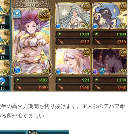
後半の高火力期間を切り抜けます。主人公のデバフ命
いる所が涙ぐましい。